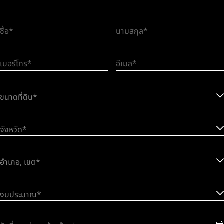
ชื่อ
นามสกุล
เบอร์โทร
อีเมล
ขนาดที่ดิน*
จังหวัด*
อำเภอ, เขต*
งบประมาณ*