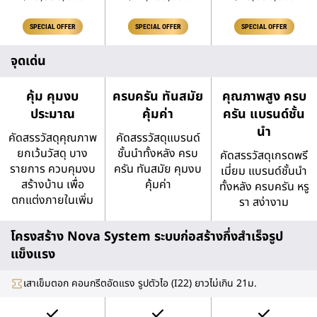
SPECIAL OFFER
SPECIAL OFFER
SPECIAL OFFER
จุดเด่น
คุ้ม คุมงบ
ครบครัน ทันสมัย
คุณภาพสูง ครบ
ประมาณ
คุ้มค่า
ครัน แบรนด์ชั้น
นำ
คัดสรรวัสดุคุณภาพ
คัดสรรวัสดุแบรนด์
ยกเว้นวัสดุ บาง
ชั้นนำทั้งหลัง ครบ
คัดสรรวัสดุเกรดพรี
รายการ ควบคุมงบ
ครัน ทันสมัย คุมงบ
เมี่ยม แบรนด์ชั้นนำ
สร้างบ้าน เพื่อ
คุ้มค่า
ทั้งหลัง ครบครัน หรู
ตกแต่งภายในเพิ่ม
รา สง่างาม
โครงสร้าง Nova System ระบบก่อสร้างกึ่งสำเร็จรูป
แข็งแรง
เสาเข็มตอก คอนกรีตอัดแรง รูปตัวไอ (I22) ยาวไม่เกิน 21ม.